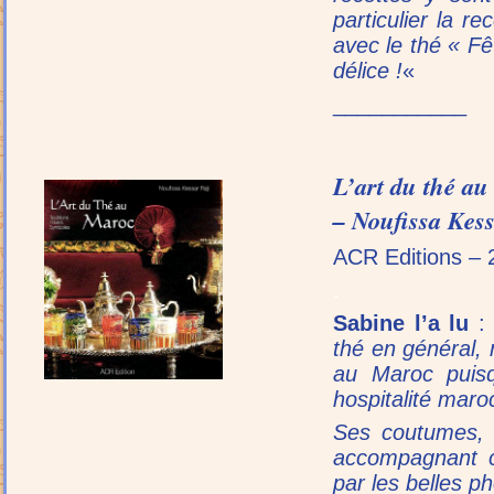
particulier la r
avec le thé « F
délice !
«
___________
L’art du thé a
– Noufissa Kess
ACR Editions – 
.
Sabine l’a lu
:
thé en général, 
au Maroc puisqu
hospitalité maro
Ses coutumes, l
accompagnant c
par les belles 