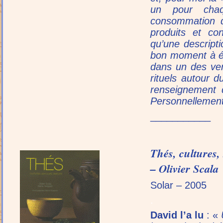
un pour chaq
consommation d
produits et co
qu’une descript
bon moment à éco
dans un des ver
rituels autour 
renseignement 
Personnellement 
___________
Thés, cultures,
– Olivier Scala
Solar – 2005
.
David l’a lu
: «