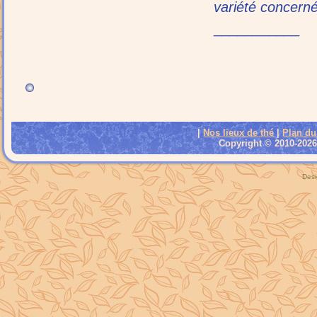
variété concern
___________
.
|
Nos lieux de thé
|
Plan du
Copyright © 2010-2026 
Desi