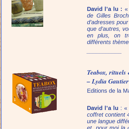
.
David l’a lu :
de Gilles Broc
d’adresses pour
que d’autres, v
en plus, on t
différents thème
___________
Teabox, rituel
– Lydia Gautier
Editions de la M
.
David l’a lu
: 
coffret contient
une langue diff
et, pour moi la 