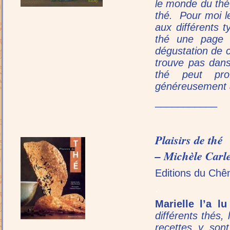
le monde du thé,
thé. Pour moi le
aux différents 
thé une page d
dégustation de 
trouve pas dans
thé peut prof
généreusement 
___________
Plaisirs de thé
– Michèle Carle
Editions du Chê
.
Marielle l’a lu
différents thés,
recettes y son