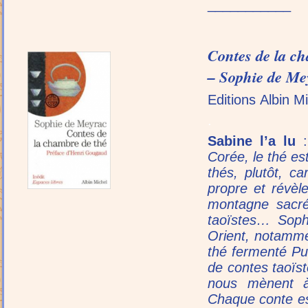
___________
Contes de la c
– Sophie de Me
Editions Albin M
.
Sabine l’a lu
:
Corée, le thé es
thés, plutôt, c
propre et révèl
montagne sacré
taoïstes… Soph
Orient, notamme
thé fermenté Pu
de contes taoïst
nous mènent à 
Chaque conte es