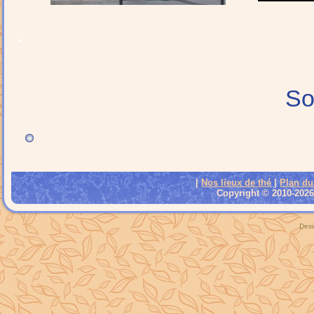
.
So
|
Nos lieux de thé
|
Plan du
Copyright © 2010-2026 
Desi