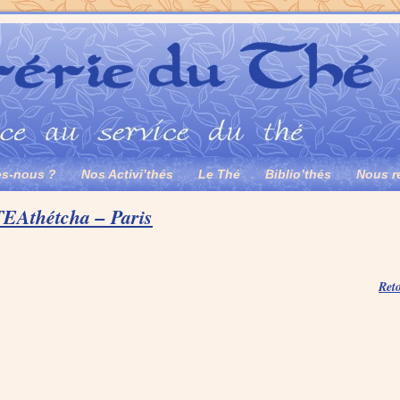
s-nous ?
Nos Activi’thés
Le Thé
Biblio’thés
Nous r
TEAthétcha – Paris
Reto