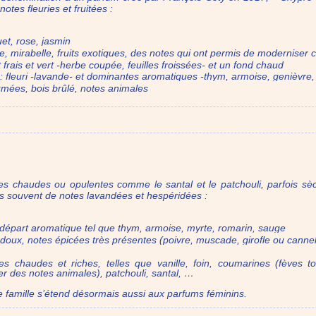
es fleuries et fruitées :
uet, rose, jasmin
he, mirabelle, fruits exotiques, des notes qui ont permis de moderniser c
 frais et vert -herbe coupée, feuilles froissées- et un fond chaud
 fleuri -lavande- et dominantes aromatiques -thym, armoise, genièvre,
 fumées, bois brûlé, notes animales
s chaudes ou opulentes comme le santal et le patchouli, parfois sèc
lus souvent de notes lavandées et hespéridées :
 départ aromatique tel que thym, armoise, myrte, romarin, sauge
t doux, notes épicées très présentes (poivre, muscade, girofle ou cannel
s chaudes et riches, telles que vanille, foin, coumarines (fèves t
r des notes animales), patchouli, santal, …
te famille s’étend désormais aussi aux parfums féminins.