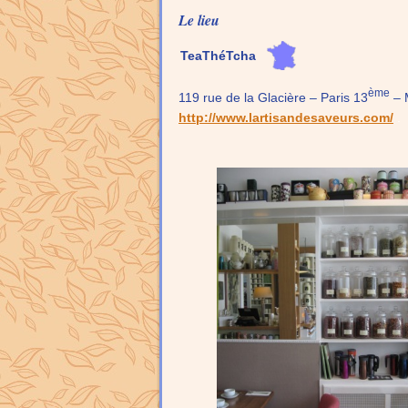
Le lieu
TeaThéTcha
ème
119 rue de la Glacière – Paris 13
– 
http://www.lartisandesaveurs.com/
.