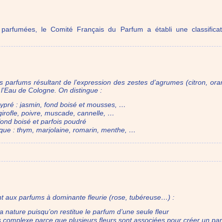
 parfumées, le Comité Français du Parfum a établi une classifica
s parfums résultant de l’expression des zestes d’agrumes (citron, o
l’Eau de Cologne. On distingue :
chypré : jasmin, fond boisé et mousses, …
 girofle, poivre, muscade, cannelle, …
 fond boisé et parfois poudré
ique : thym, marjolaine, romarin, menthe, …
 aux parfums à dominante fleurie (rose, tubéreuse…) :
 la nature puisqu’on restitue le parfum d’une seule fleur
us complexe parce que plusieurs fleurs sont associées pour créer un p