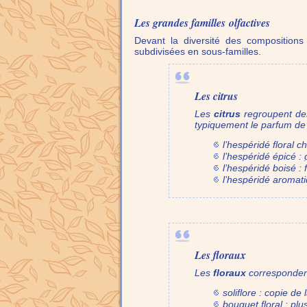
Les grandes familles olfactives
Devant la diversité des compositions
subdivisées en sous-familles.
Les citrus
Les
citrus
regroupent de
typiquement le parfum de 
l’hespéridé floral 
l’hespéridé épicé :
l’hespéridé boisé :
l’hespéridé aromat
.
Les floraux
Les
floraux
correspondent
soliflore : copie de
bouquet floral : pl