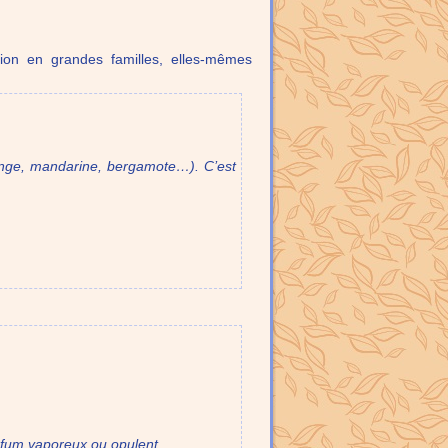
tion en grandes familles, elles-mêmes
range, mandarine, bergamote…). C’est
arfum vaporeux ou opulent