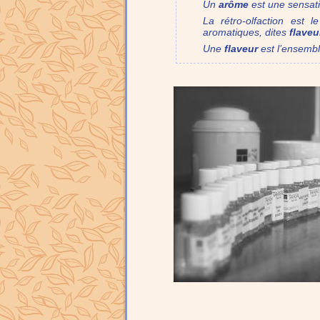
Un
arôme
est une sensati
La rétro-olfaction est 
aromatiques, dites
flaveu
Une
flaveur
est l’ensembl
.