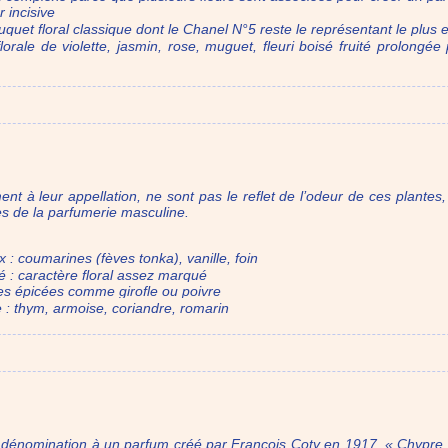
r incisive
ouquet floral classique dont le Chanel N°5 reste le représentant le plu
 florale de violette, jasmin, rose, muguet, fleuri boisé fruité prolongé
ment à leur appellation, ne sont pas le reflet de l’odeur de ces plante
es de la parfumerie masculine.
: coumarines (fèves tonka), vanille, foin
é : caractère floral assez marqué
tes épicées comme girofle ou poivre
 : thym, armoise, coriandre, romarin
 dénomination à un parfum créé par François Coty en 1917, « Chypre