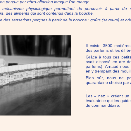
on perçue par rétro-olfaction lorsque l’on mange.
le mécanisme physiologique permettant de percevoir à partir du sy
rs
, des aliments qui sont contenus dans la bouche.
e des sensations perçues à partir de la bouche : goûts (saveurs) et o
Il existe 3500 matière
des parfums et les différ
Grâce à tous ces petits 
avait disposé en arc 
parfums), Arnaud nous a
en y trempant des mouil
Bien sûr, nous ne po
quarantaine choisie par 
.
Les « nez » créent un 
évaluatrice qui les guid
du commanditaire.