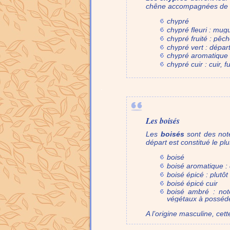
chêne accompagnées de not
chypré
chypré fleuri : mug
chypré fruité : pêc
chypré vert : départ
chypré aromatique :
chypré cuir : cuir,
.
Les boisés
Les
boisés
sont des note
départ est constitué le p
boisé
boisé aromatique :
boisé épicé : plutô
boisé épicé cuir
boisé ambré : note
végétaux à posséde
A l’origine masculine, cet