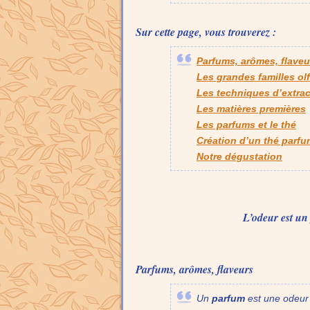
Sur cette page, vous trouverez :
Parfums, arômes, flaveu
Les grandes familles ol
Les techniques d’extrac
Les matières premières
Les parfums et le thé
Création d’un thé parf
Notre dégustation
.
L’odeur est un
.
Parfums, arômes, flaveurs
Un
parfum
est une odeur 