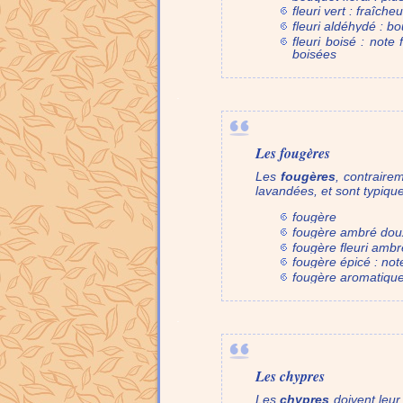
fleuri vert : fraîcheu
fleuri aldéhydé : b
fleuri boisé : note
boisées
.
Les fougères
Les
fougères
, contraire
lavandées, et sont typiqu
fougère
fougère ambré doux 
fougère fleuri ambr
fougère épicé : no
fougère aromatique
.
Les chypres
Les
chypres
doivent leur