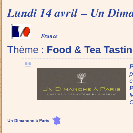
Lundi 14 avril – Un Dima
France
Thème :
Food & Tea Tasti
P
p
c
P
C
Un Dimanche à Paris