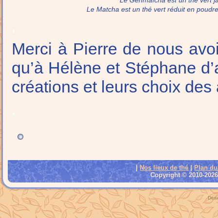
Le Genmaïcha est un thé vert ja
Le Matcha est un thé vert réduit en poudre 
.
Merci à Pierre de nous avoir
qu’à Hélène et Stéphane d’av
créations et leurs choix des
.
|
Nos lieux de thé
|
Plan du
Copyright © 2010-2026 
Desi