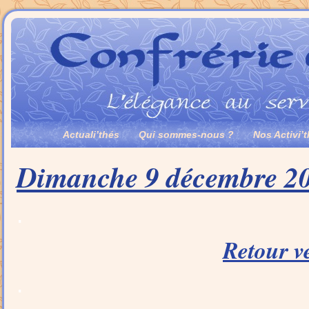
Actuali’thés
Qui sommes-nous ?
Nos Activi’
Dimanche 9 décembre 201
.
Retour v
.