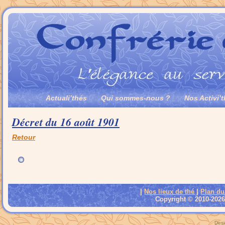
Actuali’thés
Qui sommes-nous ?
Nos Activi’
Décret du 16 août 1901
Retour
|
Nos lieux de thé
|
Plan du
Copyright © 2010-2026 
Desi